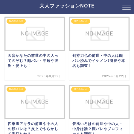
大人ファッションNOTE
服の色合わせ
服の色合わせ
天音かなたの前世の中の人っ
剣持刀也の前世・中の人は顔
てのぞむ？顔バレ・年齢や彼
バレ済みでイケメン?身長や本
氏・炎上も！
名も調査！
2025年8月22日
2025年8月22日
服の色合わせ
服の色合わせ
四季凪アキラの前世や中の人
音風いろはの前世や中の人・
の顔バレは？炎上でやらかし
中身は誰？顔バレやプロフィ
て舌打ちか？
ールも調査！